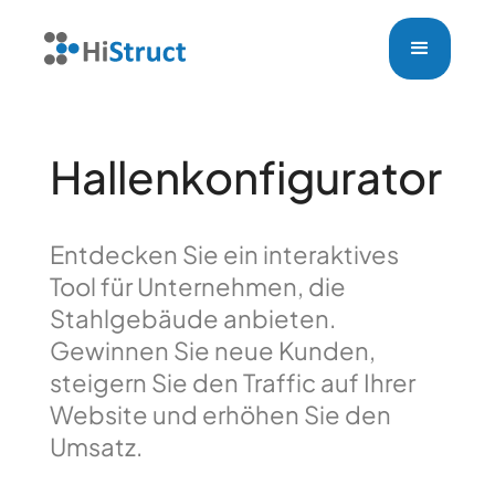
Hallenkonfigurator
Entdecken Sie ein interaktives
Tool für Unternehmen, die
Stahlgebäude anbieten.
Gewinnen Sie neue Kunden,
steigern Sie den Traffic auf Ihrer
Website und erhöhen Sie den
Umsatz.